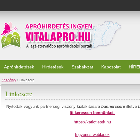
Apróhirdetések
Hirdetések
Szabályzat
Kapcsolat
HÍRE
Kezdőlap
» Linkcsere
Linkcsere
Nyitottak vagyunk partnerségi viszony kialakítására
bannercsere
illetve
Itt keressen bennünket.
https://katiotletek.hu
Ingyenes weblapok