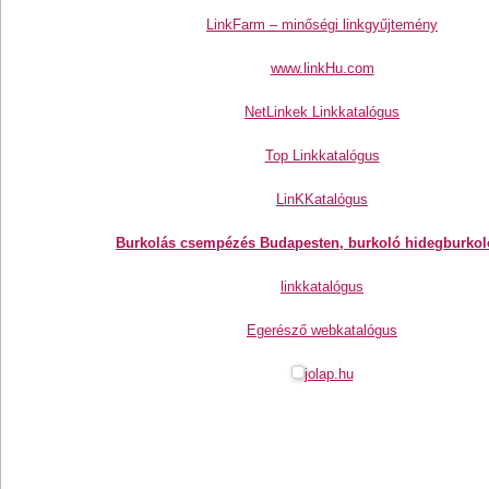
LinkFarm – minőségi linkgyűjtemény
www.linkHu.com
NetLinkek Linkkatalógus
Top Linkkatalógus
LinKKatalógus
Burkolás csempézés Budapesten, burkoló hidegburkol
linkkatalógus
Egerésző webkatalógus
jolap.hu